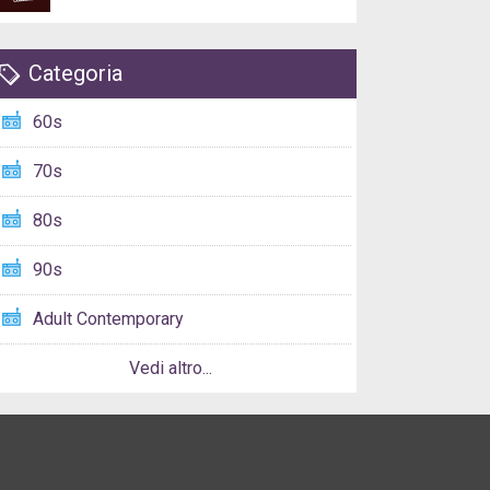
Categoria
60s
70s
80s
90s
Adult Contemporary
Vedi altro...