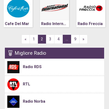
Cafe Del Mar
Radio International
Radio Freccia
«
1
2
3
4
…
9
»
Migliore Radio
Radio RDS
RTL
Radio Norba